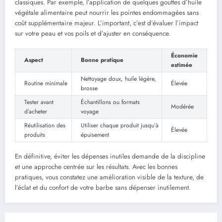
classiques. Par exemple, l’application de quelques gouttes d’huile
végétale alimentaire peut nourrir les pointes endommagées sans
coût supplémentaire majeur. L’important, c’est d’évaluer l’impact
sur votre peau et vos poils et d’ajuster en conséquence.
Économie
Aspect
Bonne pratique
estimée
Nettoyage doux, huile légère,
Routine minimale
Élevée
brosse
Tester avant
Échantillons ou formats
Modérée
d’acheter
voyage
Réutilisation des
Utiliser chaque produit jusqu’à
Élevée
produits
épuisement
En définitive, éviter les dépenses inutiles demande de la discipline
et une approche centrée sur les résultats. Avec les bonnes
pratiques, vous constatez une amélioration visible de la texture, de
l’éclat et du confort de votre barbe sans dépenser inutilement.