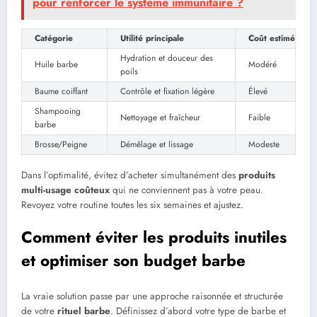
pour renforcer le système immunitaire ?
Catégorie
Utilité principale
Coût estimé
Hydration et douceur des
Huile barbe
Modéré
poils
Baume coiffant
Contrôle et fixation légère
Élevé
Shampooing
Nettoyage et fraîcheur
Faible
barbe
Brosse/Peigne
Démêlage et lissage
Modeste
Dans l’optimalité, évitez d’acheter simultanément des
produits
multi-usage coûteux
qui ne conviennent pas à votre peau.
Revoyez votre routine toutes les six semaines et ajustez.
Comment éviter les produits inutiles
et optimiser son budget barbe
La vraie solution passe par une approche raisonnée et structurée
de votre
rituel barbe
. Définissez d’abord votre type de barbe et