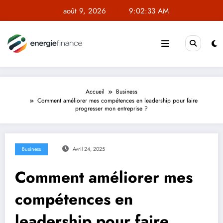
Aller
août 9, 2026
9:02:33 AM
au
contenu
Accueil
Business
Comment améliorer mes compétences en leadership pour faire
progresser mon entreprise ?
Business
Avril 24, 2025
Comment améliorer mes
compétences en
leadership pour faire