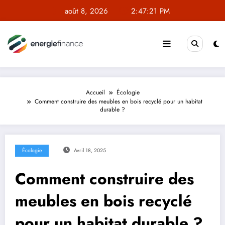
Aller
août 8, 2026
2:47:21 PM
au
contenu
Accueil
Écologie
Comment construire des meubles en bois recyclé pour un habitat
durable ?
Écologie
Avril 18, 2025
Comment construire des
meubles en bois recyclé
pour un habitat durable ?