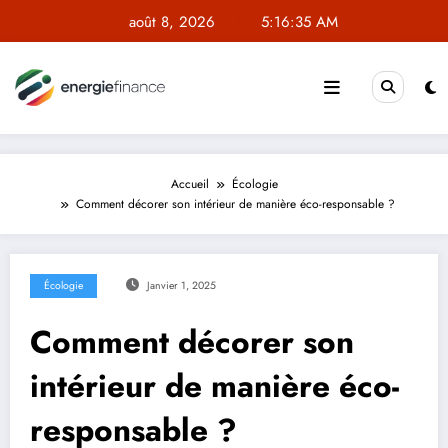
Aller
août 8, 2026
5:16:35 AM
au
contenu
Accueil
Écologie
Comment décorer son intérieur de manière éco-responsable ?
Écologie
Janvier 1, 2025
Comment décorer son
intérieur de manière éco-
responsable ?