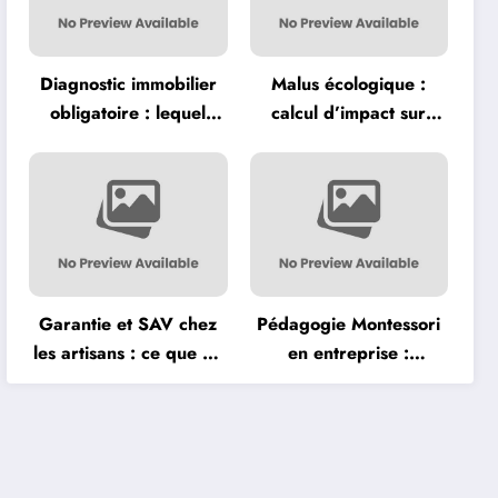
Diagnostic immobilier
Malus écologique :
obligatoire : lequel
calcul d’impact sur
coûte vraiment cher
l’achat d’un véhicule
avant la vente ?
neuf
Garantie et SAV chez
Pédagogie Montessori
les artisans : ce que dit
en entreprise :
vraiment la loi
méthodes
d’apprentissage
adaptées aux adultes