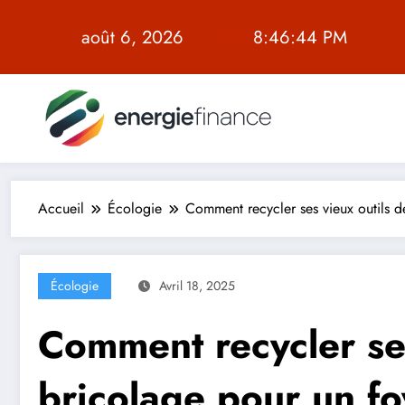
Aller
au
août 6, 2026
8:46:45 PM
contenu
Accueil
Écologie
Comment recycler ses vieux outils d
Écologie
Avril 18, 2025
Comment recycler ses
bricolage pour un f