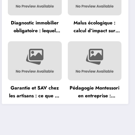
Diagnostic immobilier
Malus écologique :
obligatoire : lequel
calcul d’impact sur
coûte vraiment cher
l’achat d’un véhicule
avant la vente ?
neuf
Garantie et SAV chez
Pédagogie Montessori
les artisans : ce que dit
en entreprise :
vraiment la loi
méthodes
d’apprentissage
adaptées aux adultes