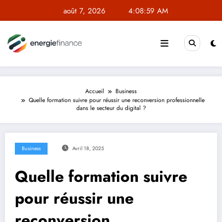
Aller
août 7, 2026
4:08:59 AM
au
contenu
Accueil
Business
Quelle formation suivre pour réussir une reconversion professionnelle
dans le secteur du digital ?
Business
Avril 18, 2025
Quelle formation suivre
pour réussir une
reconversion