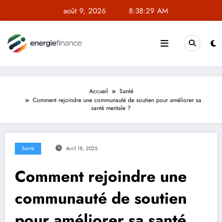
Aller
août 9, 2026
8:38:29 AM
au
contenu
Accueil
Santé
Comment rejoindre une communauté de soutien pour améliorer sa
santé mentale ?
Santé
Avril 18, 2025
Comment rejoindre une
communauté de soutien
pour améliorer sa santé