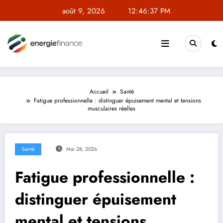
Aller
août 9, 2026
12:46:38 PM
au
contenu
Accueil
Santé
Fatigue professionnelle : distinguer épuisement mental et tensions
musculaires réelles
Santé
Mai 28, 2026
Fatigue professionnelle :
distinguer épuisement
mental et tensions