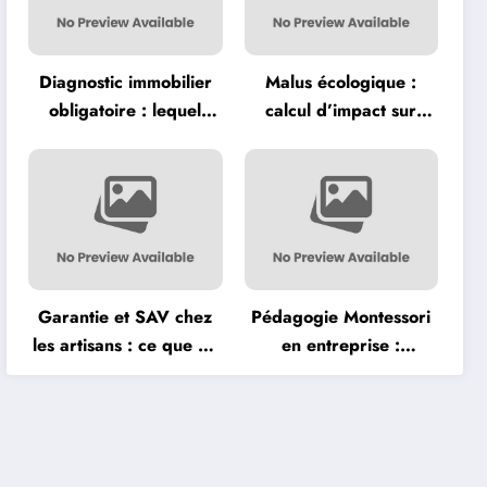
Diagnostic immobilier
Malus écologique :
obligatoire : lequel
calcul d’impact sur
coûte vraiment cher
l’achat d’un véhicule
avant la vente ?
neuf
Garantie et SAV chez
Pédagogie Montessori
les artisans : ce que dit
en entreprise :
vraiment la loi
méthodes
d’apprentissage
adaptées aux adultes