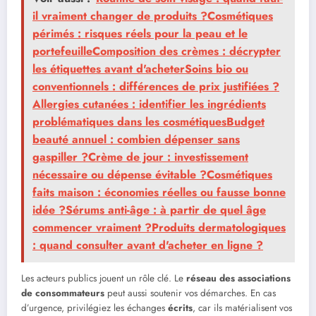
il vraiment changer de produits ?Cosmétiques
périmés : risques réels pour la peau et le
portefeuilleComposition des crèmes : décrypter
les étiquettes avant d'acheterSoins bio ou
conventionnels : différences de prix justifiées ?
Allergies cutanées : identifier les ingrédients
problématiques dans les cosmétiquesBudget
beauté annuel : combien dépenser sans
gaspiller ?Crème de jour : investissement
nécessaire ou dépense évitable ?Cosmétiques
faits maison : économies réelles ou fausse bonne
idée ?Sérums anti-âge : à partir de quel âge
commencer vraiment ?Produits dermatologiques
: quand consulter avant d'acheter en ligne ?
Les acteurs publics jouent un rôle clé. Le
réseau des associations
de consommateurs
peut aussi soutenir vos démarches. En cas
d’urgence, privilégiez les échanges
écrits
, car ils matérialisent vos